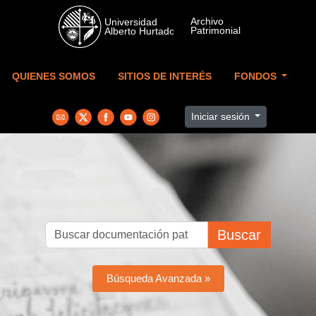
Skip to main content
QUIENES SOMOS
SITIOS DE INTERÉS
FONDOS
Iniciar sesión
Buscar
Búsqueda Avanzada »