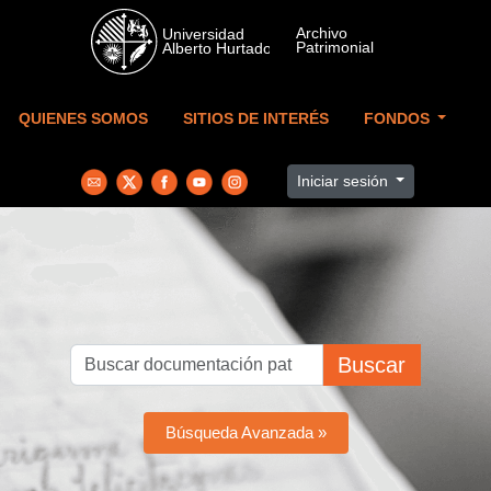
Skip to main content
QUIENES SOMOS
SITIOS DE INTERÉS
FONDOS
Iniciar sesión
Buscar
Búsqueda Avanzada »