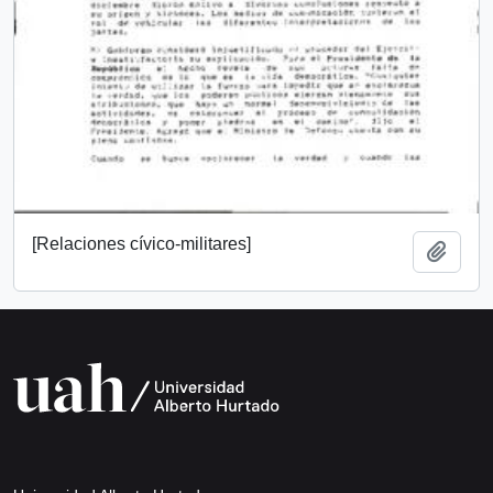
[Relaciones cívico-militares]
Añadi