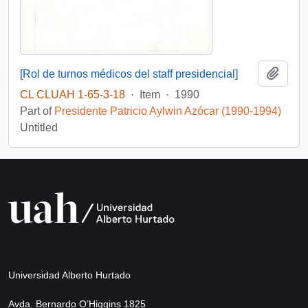
Add t
[Rol de turnos médicos del staff presidencial]
CL CLUAH 1-65-3-18
·
Item
·
1990
Part of
Presidente Patricio Aylwin Azócar (1990-1994)
Untitled
Universidad Alberto Hurtado
Avda. Bernardo O’Higgins 1825