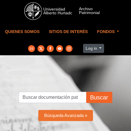
Skip to main content
QUIENES SOMOS
SITIOS DE INTERÉS
FONDOS
Log in
Buscar
Búsqueda Avanzada »