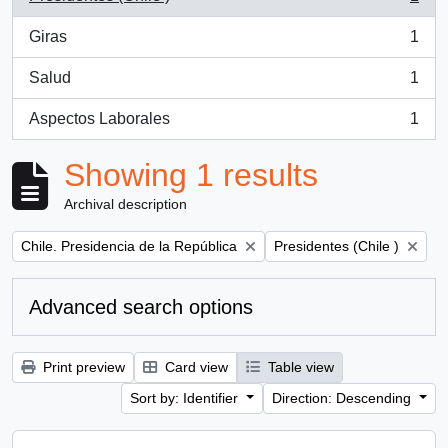
, 1 results
Giras
1
, 1 results
Salud
1
, 1 results
Aspectos Laborales
1
, 1 results
Showing 1 results
Archival description
Remove filter:
Remove filter:
Chile. Presidencia de la República
Presidentes (Chile )
Advanced search options
Print preview
Card view
Table view
Sort by: Identifier
Direction: Descending