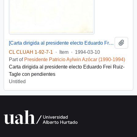
Add t
[Carta dirigida al presidente electo Eduardo Frei Ruiz-Tagle]
CL CLUAH 1-92-7-1
·
Item
·
1994-03-10
Part of
Presidente Patricio Aylwin Azócar (1990-1994)
Carta dirigida al presidente electo Eduardo Frei Ruiz-
Tagle con pendientes
Untitled