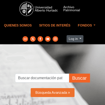
Skip to main content
QUIENES SOMOS
SITIOS DE INTERÉS
FONDOS
Log in
Buscar
Búsqueda Avanzada »