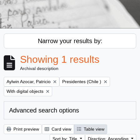
Narrow your results by:
Showing 1 results
Archival description
Remove filter:
Remove filter:
Aylwin Azocar, Patricio
Presidentes (Chile )
Remove filter:
With digital objects
Advanced search options
Print preview
Card view
Table view
Sort by: Title
Direction: Ascending