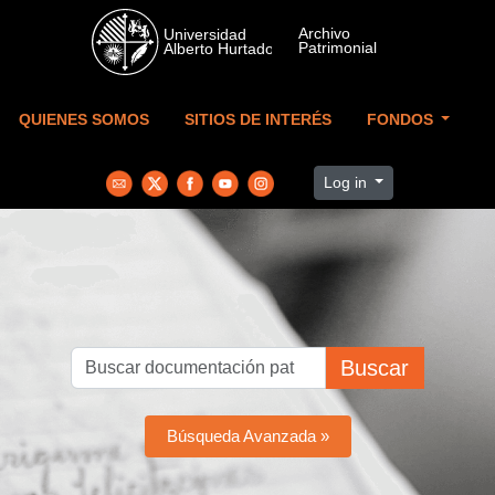
Skip to main content
QUIENES SOMOS
SITIOS DE INTERÉS
FONDOS
Log in
Buscar
Búsqueda Avanzada »