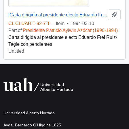
Add t
[Carta dirigida al presidente electo Eduardo Frei Ruiz-Tagle]
CL CLUAH 1-92-7-1
·
Item
·
1994-03-10
Part of
Presidente Patricio Aylwin Azócar (1990-1994)
Carta dirigida al presidente electo Eduardo Frei Ruiz-
Tagle con pendientes
Untitled
Universidad Alberto Hurtado
Avda. Bernardo O’Higgins 1825