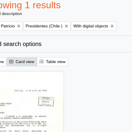
wing 1 results
l description
Remove filter:
Remove filter:
 Patricio
Presidentes (Chile )
With digital objects
 search options
ew
Card view
Table view