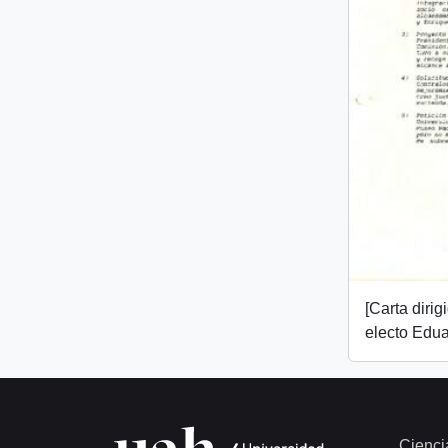
[Carta dirig
electo Edua
Cienci