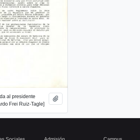
ida al presidente
Add to clipboard
rdo Frei Ruiz-Tagle]
as Sociales
Admisión
Campus