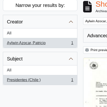
Sho
Narrow your results by:
Archiva
Remove filter:
Creator
Aylwin Azocar,
All
Advanced
Aylwin Azocar, Patricio
1
, 1 results
Print previ
Subject
All
Presidentes (Chile )
1
, 1 results