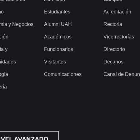
ho
Estudiantes
Acreditación
mía y Negocios
Alumni UAH
Rectoría
ción
Académicos
Vicerrectorías
ía y
Funcionarios
Directorio
idades
Visitantes
Decanos
ogía
Comunicaciones
Canal de Denun
ería