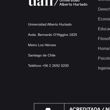
Derec
Econo
Universidad Alberto Hurtado
Educa
Avda. Bernardo O’Higgins 1825
Filosof
Metro Los Héroes
Human
Santiago de Chile
Psicol
Teléfono +56 2 2692 0200
Ingeni