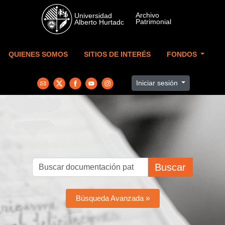
Skip to main content
QUIENES SOMOS
SITIOS DE INTERÉS
FONDOS
Iniciar sesión
Buscar
Búsqueda Avanzada »