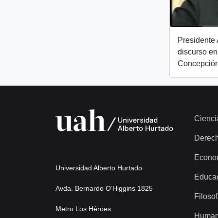
Presidente 
discurso en
Concepción
Cienci
Derec
Econo
Universidad Alberto Hurtado
Educa
Avda. Bernardo O’Higgins 1825
Filosof
Metro Los Héroes
Human