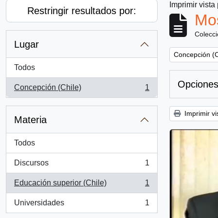
Imprimir vista
Restringir resultados por:
Mos
Colecc
Lugar
Remove filter:
Concepción (C
Todos
Opciones
Concepción (Chile)
1
, 1 resultados
Imprimir vi
Materia
Todos
Discursos
1
, 1 resultados
Educación superior (Chile)
1
, 1 resultados
Universidades
1
, 1 resultados