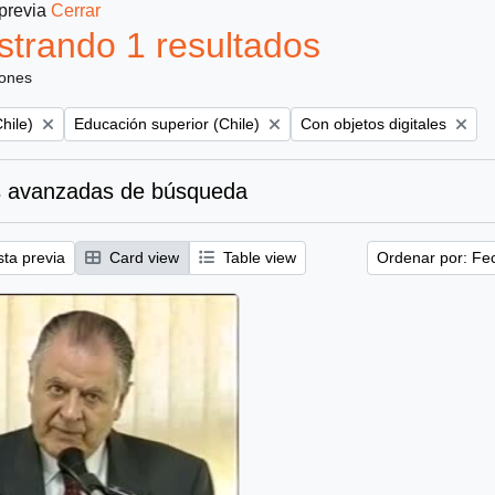
 previa
Cerrar
trando 1 resultados
iones
Remove filter:
Remove filter:
hile)
Educación superior (Chile)
Con objetos digitales
 avanzadas de búsqueda
sta previa
Card view
Table view
Ordenar por: Fe