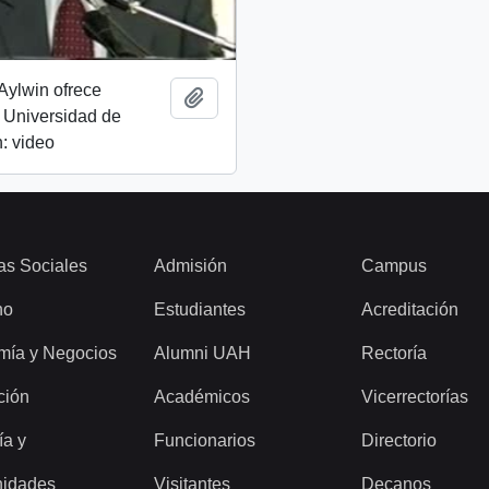
Aylwin ofrece
Añadir al portapapeles
 Universidad de
: video
as Sociales
Admisión
Campus
ho
Estudiantes
Acreditación
mía y Negocios
Alumni UAH
Rectoría
ción
Académicos
Vicerrectorías
ía y
Funcionarios
Directorio
idades
Visitantes
Decanos