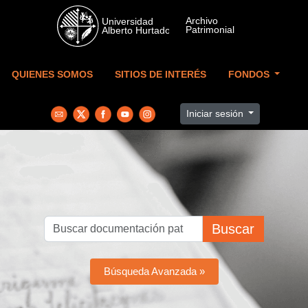
Skip to main content
QUIENES SOMOS
SITIOS DE INTERÉS
FONDOS
Iniciar sesión
Buscar
Búsqueda Avanzada »