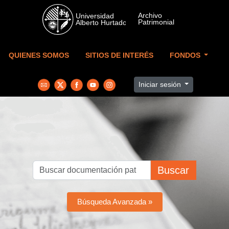
Skip to main content
QUIENES SOMOS
SITIOS DE INTERÉS
FONDOS
Iniciar sesión
Buscar
Búsqueda Avanzada »