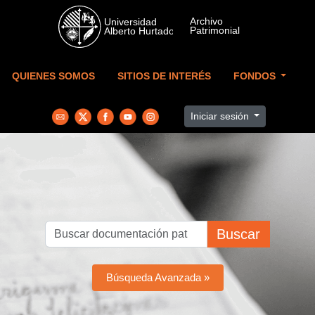
Skip to main content
QUIENES SOMOS
SITIOS DE INTERÉS
FONDOS
Iniciar sesión
Buscar
Búsqueda Avanzada »