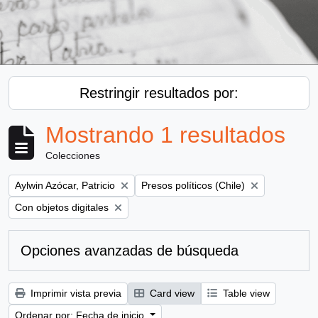
Restringir resultados por:
Mostrando 1 resultados
Colecciones
Remove filter:
Remove filter:
Aylwin Azócar, Patricio
Presos políticos (Chile)
Remove filter:
Con objetos digitales
Opciones avanzadas de búsqueda
Imprimir vista previa
Card view
Table view
Ordenar por: Fecha de inicio