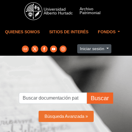
Skip to main content
QUIENES SOMOS
SITIOS DE INTERÉS
FONDOS
Iniciar sesión
Buscar
Búsqueda Avanzada »