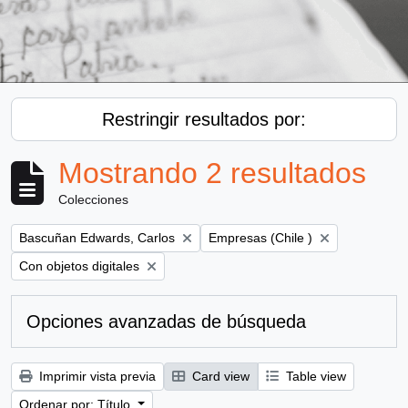
Restringir resultados por:
Mostrando 2 resultados
Colecciones
Remove filter:
Remove filter:
Bascuñan Edwards, Carlos
Empresas (Chile )
Remove filter:
Con objetos digitales
Opciones avanzadas de búsqueda
Imprimir vista previa
Card view
Table view
Ordenar por: Título