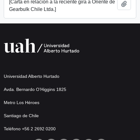
[Carta en relación a la reciente gira a Oriente de
Añadi
Gearbulk Chile Ltda.]
Universidad Alberto Hurtado
Avda. Bernardo O’Higgins 1825
Metro Los Héroes
Santiago de Chile
Teléfono +56 2 2692 0200