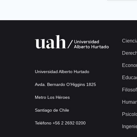
Cienci
Derec
Econo
Universidad Alberto Hurtado
Educa
Avda. Bernardo O’Higgins 1825
Filosof
Metro Los Héroes
Human
Santiago de Chile
Psicol
Teléfono +56 2 2692 0200
Ingeni