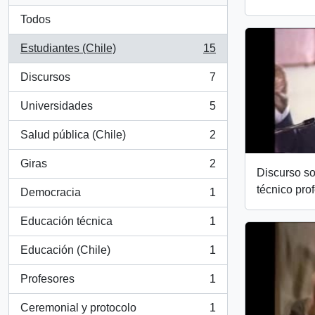
Todos
Estudiantes (Chile)
15
, 15 resultados
Discursos
7
, 7 resultados
Universidades
5
, 5 resultados
Salud pública (Chile)
2
, 2 resultados
Giras
2
, 2 resultados
Discurso s
técnico prof
Democracia
1
, 1 resultados
Educación técnica
1
, 1 resultados
Educación (Chile)
1
, 1 resultados
Profesores
1
, 1 resultados
Ceremonial y protocolo
1