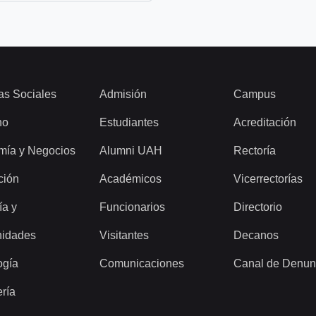
as Sociales
Admisión
Campus
ho
Estudiantes
Acreditación
mía y Negocios
Alumni UAH
Rectoría
ción
Académicos
Vicerrectorías
ía y
Funcionarios
Directorio
idades
Visitantes
Decanos
ogía
Comunicaciones
Canal de Denun
ería