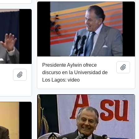
Presidente Aylwin ofrece
Añadi
discurso en la Universidad de
Añadir al portapapeles
Los Lagos: video