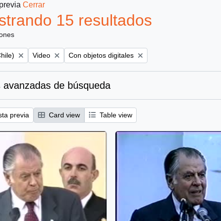
 previa
Cerrar
trando 15 resultados
iones
Remove filter:
Remove filter:
hile)
Video
Con objetos digitales
 avanzadas de búsqueda
sta previa
Card view
Table view