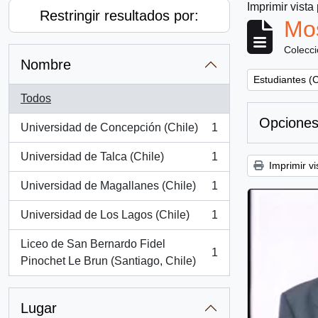
Imprimir vista
Restringir resultados por:
Mos
Colecc
Nombre
Remove filter:
Estudiantes (C
Todos
Opciones
Universidad de Concepción (Chile)
1
, 1 resultados
Universidad de Talca (Chile)
1
, 1 resultados
Imprimir vi
Universidad de Magallanes (Chile)
1
, 1 resultados
Universidad de Los Lagos (Chile)
1
, 1 resultados
Liceo de San Bernardo Fidel
1
, 1 resultados
Pinochet Le Brun (Santiago, Chile)
Lugar