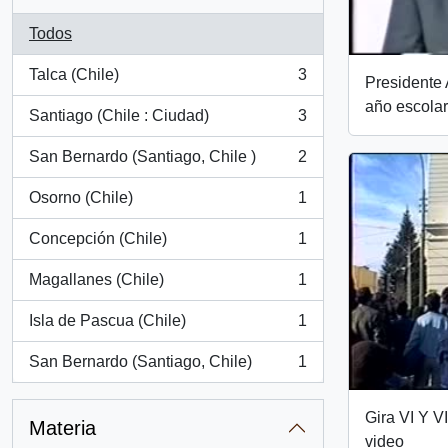
Todos
Talca (Chile)
3
Presidente 
, 3 resultados
año escolar
Santiago (Chile : Ciudad)
3
, 3 resultados
San Bernardo (Santiago, Chile )
2
, 2 resultados
Osorno (Chile)
1
, 1 resultados
Concepción (Chile)
1
, 1 resultados
Magallanes (Chile)
1
, 1 resultados
Isla de Pascua (Chile)
1
, 1 resultados
San Bernardo (Santiago, Chile)
1
, 1 resultados
Gira VI Y VI
Materia
video