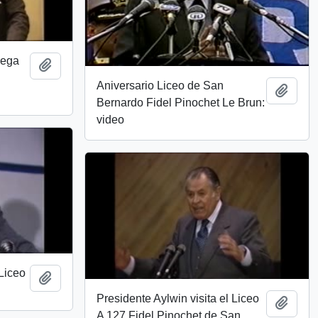
rega
Añadir al portapapeles
Aniversario Liceo de San
Añadi
Bernardo Fidel Pinochet Le Brun:
video
 Liceo
Añadir al portapapeles
Presidente Aylwin visita el Liceo
Añadi
A 127 Fidel Pinochet de San