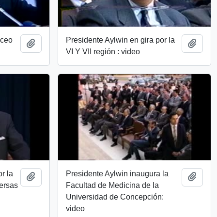
iceo
Presidente Aylwin en gira por la
Añadir al portapapeles
Añadi
VI Y VII región : video
r la
Presidente Aylwin inaugura la
Añadir al portapapeles
Añadi
versas
Facultad de Medicina de la
Universidad de Concepción:
video