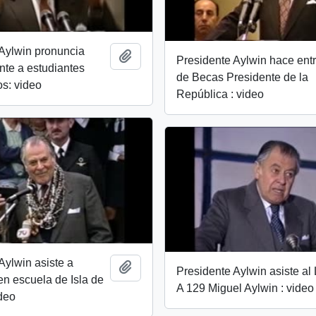
Aylwin pronuncia
Añadir al portapapeles
Presidente Aylwin hace ent
ente a estudiantes
de Becas Presidente de la
os: video
República : video
Aylwin asiste a
Añadir al portapapeles
Presidente Aylwin asiste al
n escuela de Isla de
A 129 Miguel Aylwin : video
deo