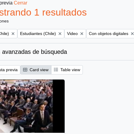
 previa
Cerrar
trando 1 resultados
iones
Remove filter:
Remove filter:
Remove filter:
hile)
Estudiantes (Chile)
Video
Con objetos digitales
 avanzadas de búsqueda
sta previa
Card view
Table view