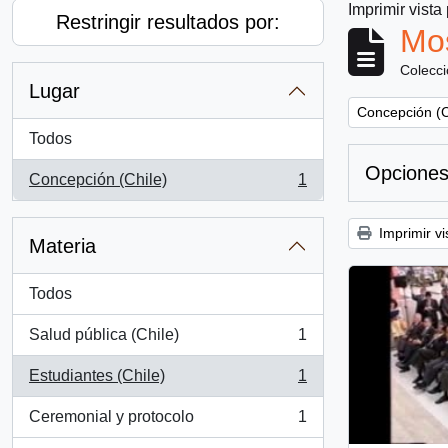
Imprimir vista
Restringir resultados por:
Mos
Colecc
Lugar
Remove filter:
Concepción (C
Todos
Opciones
Concepción (Chile)
1
, 1 resultados
Imprimir vi
Materia
Todos
Salud pública (Chile)
1
, 1 resultados
Estudiantes (Chile)
1
, 1 resultados
Ceremonial y protocolo
1
, 1 resultados