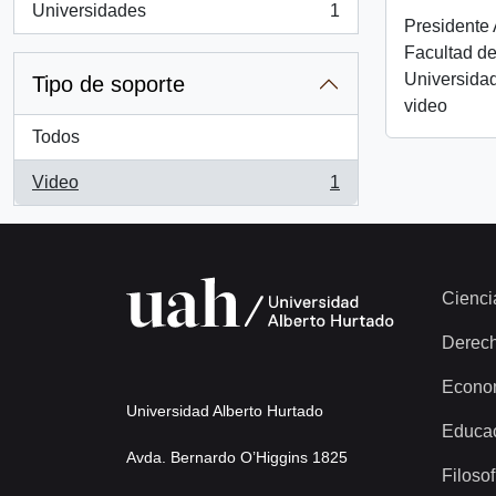
Universidades
1
, 1 resultados
Presidente 
Facultad de
Universida
Tipo de soporte
video
Todos
Video
1
, 1 resultados
Cienci
Derec
Econo
Universidad Alberto Hurtado
Educa
Avda. Bernardo O’Higgins 1825
Filosof