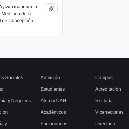
Aylwin inaugura la
Añadir al portapapeles
 Medicina de la
d de Concepción:
as Sociales
Admisión
Campus
ho
Estudiantes
Acreditación
mía y Negocios
Alumni UAH
Rectoría
ción
Académicos
Vicerrectorías
ía y
Funcionarios
Directorio