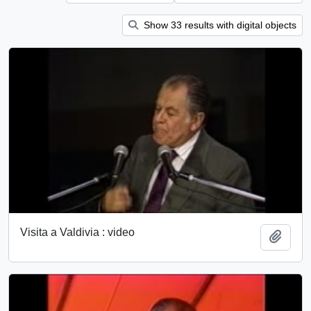
Show 33 results with digital objects
Visita a Valdivia : video
Añadi