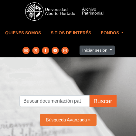
Skip to main content
QUIENES SOMOS
SITIOS DE INTERÉS
FONDOS
Iniciar sesión
Buscar
Búsqueda Avanzada »