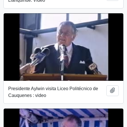
Llanquihue: Video
Presidente Aylwin visita Liceo Politécnico de
Añadi
Cauquenes : video