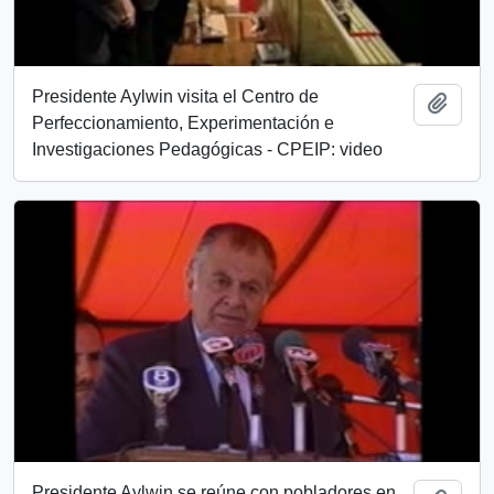
Presidente Aylwin visita el Centro de
Añadi
Perfeccionamiento, Experimentación e
Investigaciones Pedagógicas - CPEIP: video
Presidente Aylwin se reúne con pobladores en