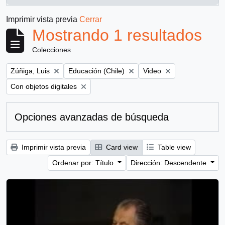
, 1 resultados
Imprimir vista previa
Cerrar
Mostrando 1 resultados
Colecciones
Remove filter:
Remove filter:
Remove filter:
Zúñiga, Luis
Educación (Chile)
Video
Remove filter:
Con objetos digitales
Opciones avanzadas de búsqueda
Imprimir vista previa
Card view
Table view
Ordenar por: Título
Dirección: Descendente