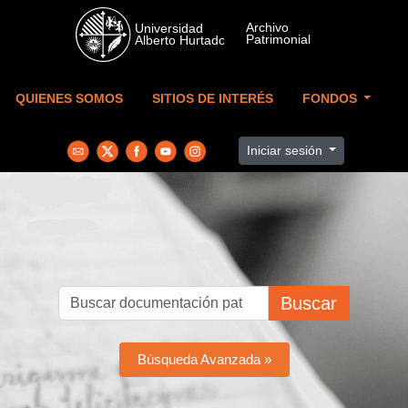
Skip to main content
QUIENES SOMOS
SITIOS DE INTERÉS
FONDOS
Iniciar sesión
Buscar
Búsqueda Avanzada »