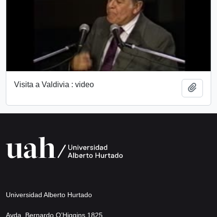
Visita a Valdivia : video
Añadi
Universidad Alberto Hurtado
Avda. Bernardo O’Higgins 1825