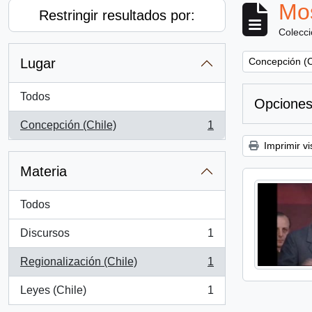
Mos
Restringir resultados por:
Colecc
Remove filter:
Lugar
Concepción (C
Todos
Opciones
Concepción (Chile)
1
, 1 resultados
Imprimir vi
Materia
Todos
Discursos
1
, 1 resultados
Regionalización (Chile)
1
, 1 resultados
Leyes (Chile)
1
, 1 resultados