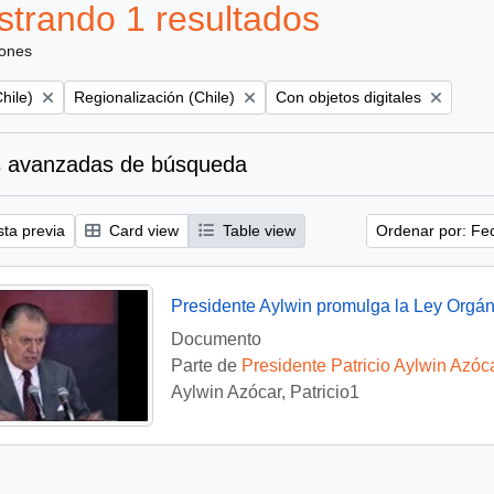
trando 1 resultados
iones
Remove filter:
Remove filter:
hile)
Regionalización (Chile)
Con objetos digitales
 avanzadas de búsqueda
sta previa
Card view
Table view
Ordenar por: Fe
Presidente Aylwin promulga la Ley Orgán
Documento
Parte de
Presidente Patricio Aylwin Azóc
Aylwin Azócar, Patricio1