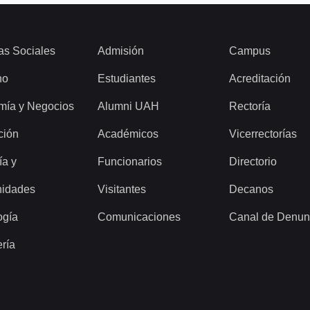
as Sociales
Admisión
Campus
ho
Estudiantes
Acreditación
mía y Negocios
Alumni UAH
Rectoría
ción
Académicos
Vicerrectorías
ía y
Funcionarios
Directorio
idades
Visitantes
Decanos
ogía
Comunicaciones
Canal de Denun
ería