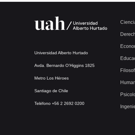
Cienci
Derec
Econo
Universidad Alberto Hurtado
Educa
Avda. Bernardo O’Higgins 1825
Filosof
Metro Los Héroes
Human
Santiago de Chile
Psicol
Teléfono +56 2 2692 0200
Ingeni