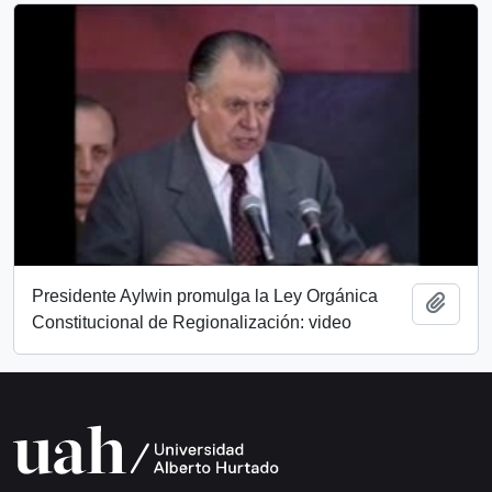
Presidente Aylwin promulga la Ley Orgánica
Añadi
Constitucional de Regionalización: video