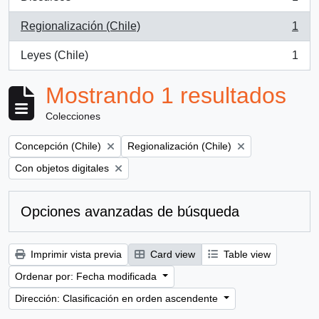
, 1 resultados
Regionalización (Chile)
1
, 1 resultados
Leyes (Chile)
1
, 1 resultados
Mostrando 1 resultados
Colecciones
Remove filter:
Remove filter:
Concepción (Chile)
Regionalización (Chile)
Remove filter:
Con objetos digitales
Opciones avanzadas de búsqueda
Imprimir vista previa
Card view
Table view
Ordenar por: Fecha modificada
Dirección: Clasificación en orden ascendente