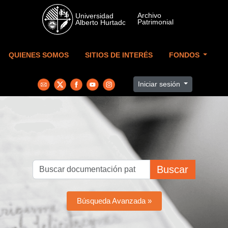
Skip to main content
QUIENES SOMOS
SITIOS DE INTERÉS
FONDOS
Iniciar sesión
Buscar
Búsqueda Avanzada »