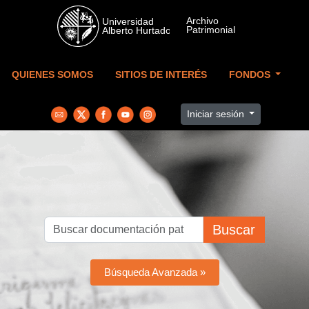
Skip to main content
QUIENES SOMOS
SITIOS DE INTERÉS
FONDOS
Iniciar sesión
Buscar
Búsqueda Avanzada »