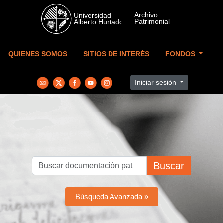
Skip to main content
QUIENES SOMOS
SITIOS DE INTERÉS
FONDOS
Iniciar sesión
Buscar
Búsqueda Avanzada »