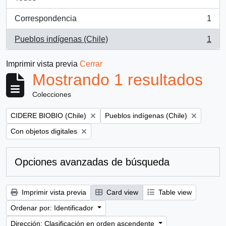
Correspondencia
1
, 1 resultados
Pueblos indígenas (Chile)
1
, 1 resultados
Imprimir vista previa
Cerrar
Mostrando 1 resultados
Colecciones
Remove filter:
Remove filter:
CIDERE BIOBIO (Chile)
Pueblos indígenas (Chile)
Remove filter:
Con objetos digitales
Opciones avanzadas de búsqueda
Imprimir vista previa
Card view
Table view
Ordenar por: Identificador
Dirección: Clasificación en orden ascendente