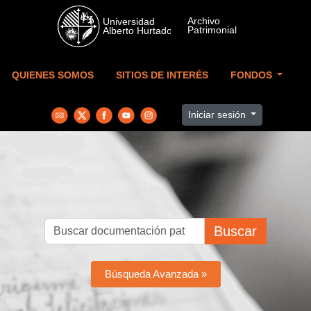
Skip to main content
QUIENES SOMOS
SITIOS DE INTERÉS
FONDOS
Iniciar sesión
Buscar
Búsqueda Avanzada »