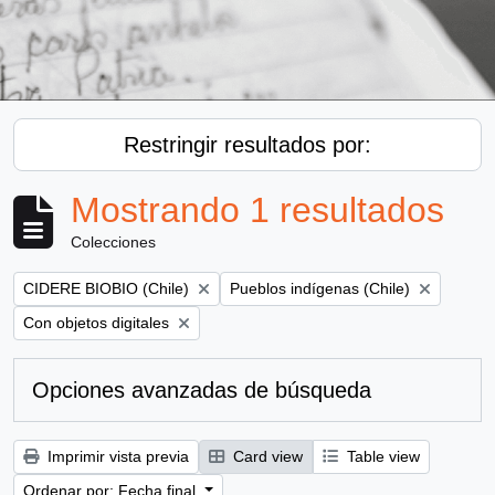
Restringir resultados por:
Mostrando 1 resultados
Colecciones
Remove filter:
Remove filter:
CIDERE BIOBIO (Chile)
Pueblos indígenas (Chile)
Remove filter:
Con objetos digitales
Opciones avanzadas de búsqueda
Imprimir vista previa
Card view
Table view
Ordenar por: Fecha final