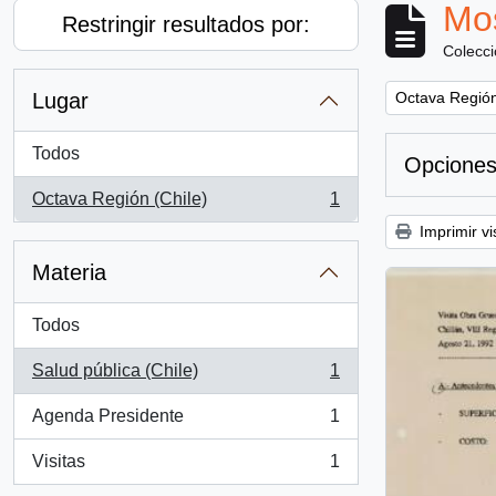
Mos
Restringir resultados por:
Colecc
Remove filter:
Lugar
Octava Región
Todos
Opciones
Octava Región (Chile)
1
, 1 resultados
Imprimir vi
Materia
Todos
Salud pública (Chile)
1
, 1 resultados
Agenda Presidente
1
, 1 resultados
Visitas
1
, 1 resultados