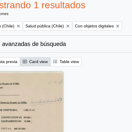
trando 1 resultados
iones
Remove filter:
Remove filter:
 (Chile)
Salud pública (Chile)
Con objetos digitales
 avanzadas de búsqueda
sta previa
Card view
Table view