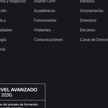
mía y Negocios
Alumni UAH
Rectoría
ción
Académicos
Vicerrectorías
ía y
Funcionarios
Directorio
idades
Visitantes
Decanos
ogía
Comunicaciones
Canal de Denun
ería