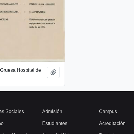
 Gruesa Hospital de
Añadir al portapapeles
as Sociales
Admisión
Campus
ho
Estudiantes
Acreditación