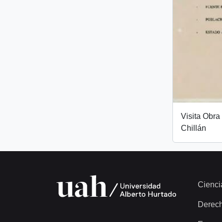
Visita Obra
Chillán
Cienci
Derec