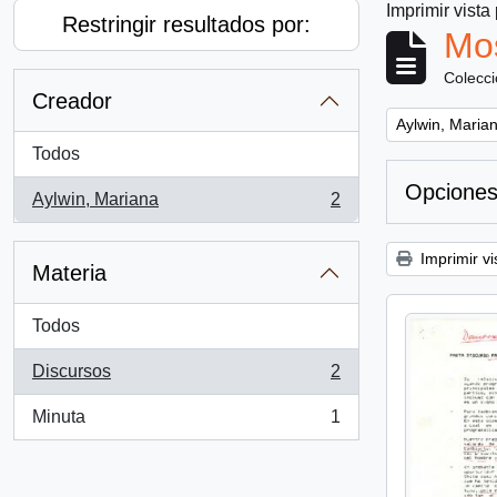
Imprimir vista
Restringir resultados por:
Mos
Colecc
Creador
Remove filter:
Aylwin, Maria
Todos
Opciones
Aylwin, Mariana
2
, 2 resultados
Imprimir vi
Materia
Todos
Discursos
2
, 2 resultados
Minuta
1
, 1 resultados