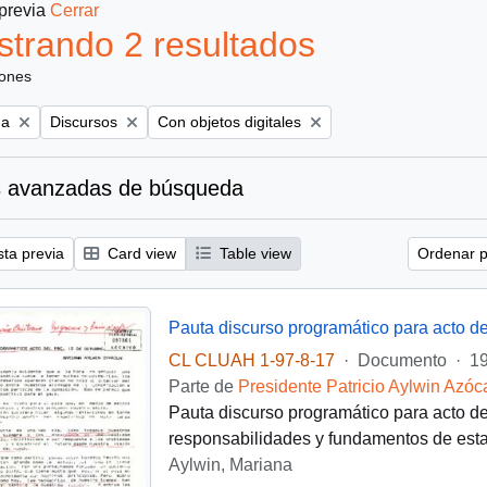
 previa
Cerrar
trando 2 resultados
iones
Remove filter:
Remove filter:
na
Discursos
Con objetos digitales
 avanzadas de búsqueda
sta previa
Card view
Table view
Ordenar p
Pauta discurso programático para acto de
CL CLUAH 1-97-8-17
·
Documento
·
19
Parte de
Presidente Patricio Aylwin Azóc
Pauta discurso programático para acto de
responsabilidades y fundamentos de esta 
Aylwin, Mariana