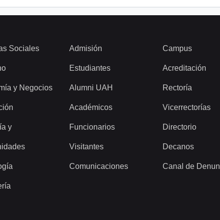
as Sociales
Admisión
Campus
ho
Estudiantes
Acreditación
mía y Negocios
Alumni UAH
Rectoría
ción
Académicos
Vicerrectorías
ía y
Funcionarios
Directorio
idades
Visitantes
Decanos
ogía
Comunicaciones
Canal de Denun
ería