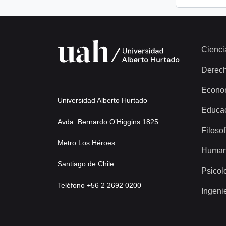
Cienci
Derec
Econo
Universidad Alberto Hurtado
Educa
Avda. Bernardo O’Higgins 1825
Filosof
Metro Los Héroes
Human
Santiago de Chile
Psicol
Teléfono +56 2 2692 0200
Ingeni