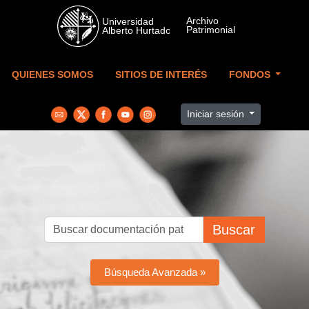
Skip to main content
QUIENES SOMOS
SITIOS DE INTERÉS
FONDOS
Iniciar sesión
Buscar
Búsqueda Avanzada »