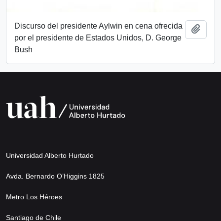
Discurso del presidente Aylwin en cena ofrecida
Añadi
por el presidente de Estados Unidos, D. George
Bush
Universidad Alberto Hurtado
Avda. Bernardo O’Higgins 1825
Metro Los Héroes
Santiago de Chile