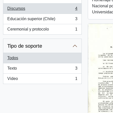
Nacional po
Discursos
4
, 4 resultados
Universidad
Educación superior (Chile)
3
, 3 resultados
Ceremonial y protocolo
1
, 1 resultados
Tipo de soporte
Todos
Texto
3
, 3 resultados
Video
1
, 1 resultados