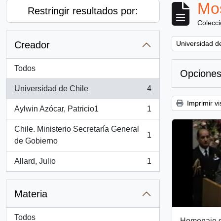
Mos
Restringir resultados por:
Colecc
Remove filter:
Creador
Universidad d
Todos
Opciones
Universidad de Chile
4
, 4 resultados
Imprimir vi
Aylwin Azócar, Patricio1
1
, 1 resultados
Chile. Ministerio Secretaría General
1
, 1 resultados
de Gobierno
Allard, Julio
1
, 1 resultados
Materia
Todos
Homenaje d