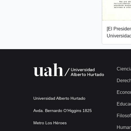
[El Presiden
Universidad
Cienci
Derec
Econo
Universidad Alberto Hurtado
Educa
Avda. Bernardo O’Higgins 1825
Filosof
Metro Los Héroes
Human