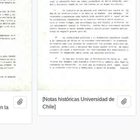
[Notas históricas Universidad de
Añadi
Añadir al portapapeles
Chile]
n la