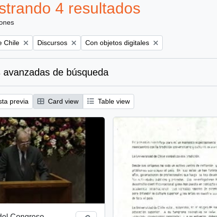
trando 4 resultados
iones
Remove filter:
Remove filter:
e Chile
Discursos
Con objetos digitales
 avanzadas de búsqueda
sta previa
Card view
Table view
el Congreso