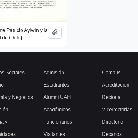
te Patricio Aylwin y la
Añadir al portapapeles
 de Chile]
as Sociales
Admisión
Campus
ho
Estudiantes
Acreditación
mía y Negocios
Alumni UAH
Rectoría
ción
Académicos
Vicerrectorías
ía y
Funcionarios
Directorio
idades
Visitantes
Decanos