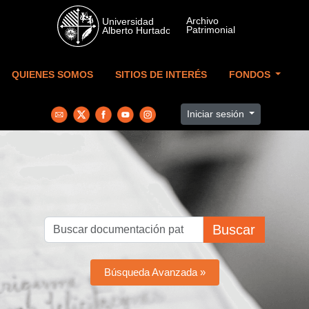
Skip to main content
QUIENES SOMOS
SITIOS DE INTERÉS
FONDOS
Iniciar sesión
Buscar
Búsqueda Avanzada »