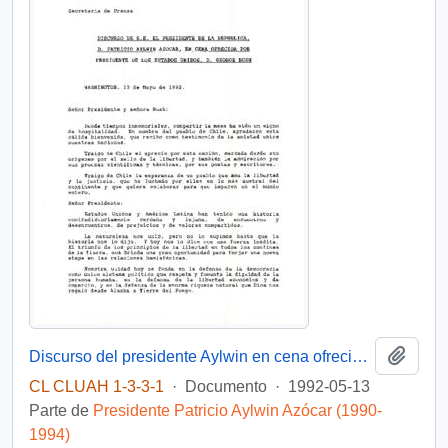
Añadi
Discurso del presidente Aylwin en cena ofrecida por el presidente de Estados Unidos, D. George Bush
CL CLUAH 1-3-3-1
·
Documento
·
1992-05-13
Parte de
Presidente Patricio Aylwin Azócar (1990-
1994)