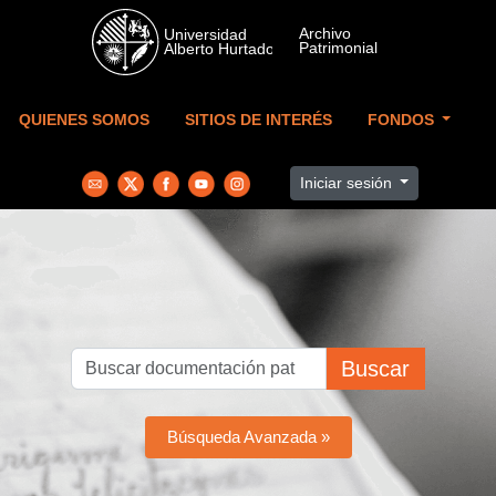
Skip to main content
QUIENES SOMOS
SITIOS DE INTERÉS
FONDOS
Iniciar sesión
Buscar
Búsqueda Avanzada »