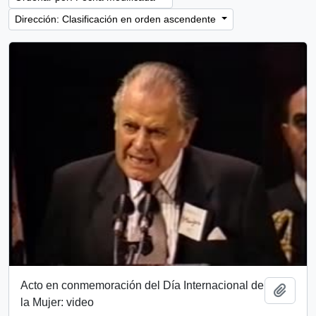
Dirección: Clasificación en orden ascendente
Acto en conmemoración del Día Internacional de
Añadi
la Mujer: video