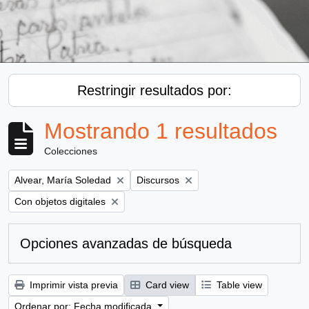
Restringir resultados por:
Mostrando 1 resultados
Colecciones
Remove filter:
Remove filter:
Alvear, María Soledad
Discursos
Remove filter:
Con objetos digitales
Opciones avanzadas de búsqueda
Imprimir vista previa
Card view
Table view
Ordenar por: Fecha modificada