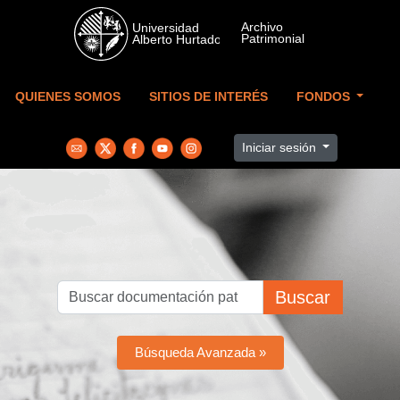
Skip to main content
QUIENES SOMOS
SITIOS DE INTERÉS
FONDOS
Iniciar sesión
Buscar
Búsqueda Avanzada »