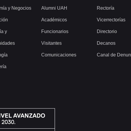
mía y Negocios
Alumni UAH
Rectoría
ción
Académicos
Vicerrectorías
ía y
Funcionarios
Directorio
idades
Visitantes
Decanos
ogía
Comunicaciones
Canal de Denun
ería