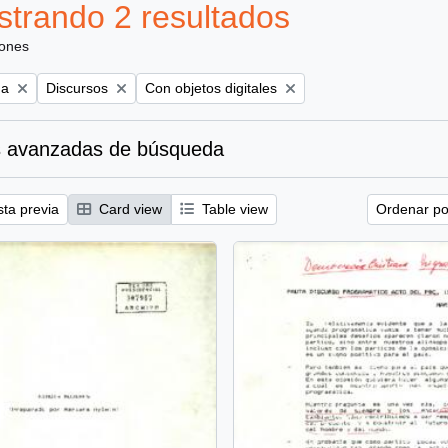
trando 2 resultados
iones
Remove filter:
Remove filter:
na
Discursos
Con objetos digitales
 avanzadas de búsqueda
sta previa
Card view
Table view
Ordenar por