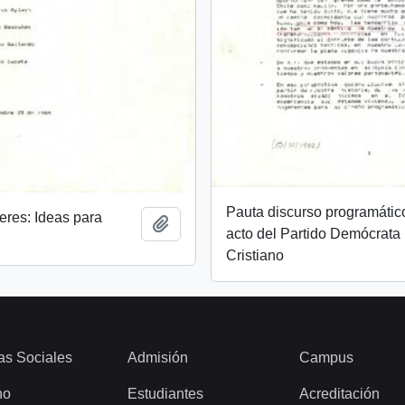
Pauta discurso programátic
eres: Ideas para
Añadir al portapapeles
acto del Partido Demócrata
Cristiano
as Sociales
Admisión
Campus
ho
Estudiantes
Acreditación