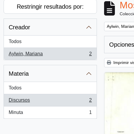
Mos
Restringir resultados por:
Colecc
Remove filter:
Creador
Aylwin, Maria
Todos
Opciones
Aylwin, Mariana
2
, 2 resultados
Imprimir vi
Materia
Todos
Discursos
2
, 2 resultados
Minuta
1
, 1 resultados