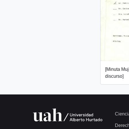
[Minuta Muj
discurso]
Cienci
Derec