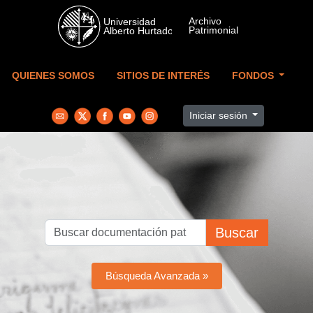
Skip to main content
QUIENES SOMOS
SITIOS DE INTERÉS
FONDOS
Iniciar sesión
Buscar
Búsqueda Avanzada »