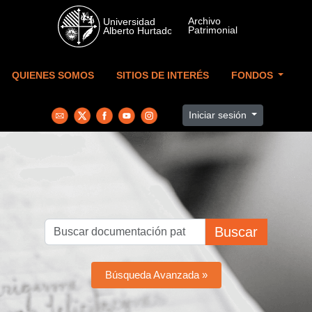
Skip to main content
QUIENES SOMOS
SITIOS DE INTERÉS
FONDOS
Iniciar sesión
Buscar
Búsqueda Avanzada »