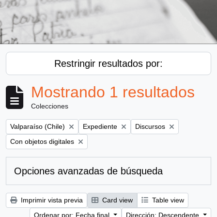
Restringir resultados por:
Mostrando 1 resultados
Colecciones
Remove filter:
Remove filter:
Remove filter:
Valparaíso (Chile)
Expediente
Discursos
Remove filter:
Con objetos digitales
Opciones avanzadas de búsqueda
Imprimir vista previa
Card view
Table view
Ordenar por: Fecha final
Dirección: Descendente