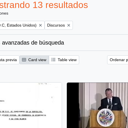
trando 13 resultados
iones
Remove filter:
.C, Estados Unidos)
Discursos
 avanzadas de búsqueda
sta previa
Card view
Table view
Ordenar p