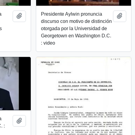
a
Presidente Aylwin pronuncia
Añadir al portapapeles
Añadi
discurso con motivo de distinción
s
otorgada por la Universidad de
Georgetown en Washington D.C.
: video
a
Añadir al portapapeles
. :