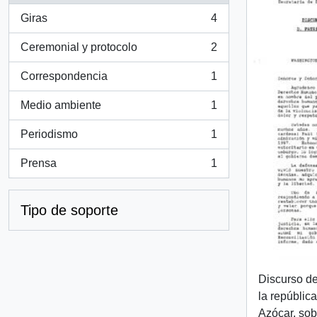
Giras
4
, 4 resultados
Ceremonial y protocolo
2
, 2 resultados
Correspondencia
1
, 1 resultados
Medio ambiente
1
, 1 resultados
Periodismo
1
, 1 resultados
Prensa
1
, 1 resultados
Tipo de soporte
Discurso de
la república
Azócar, so