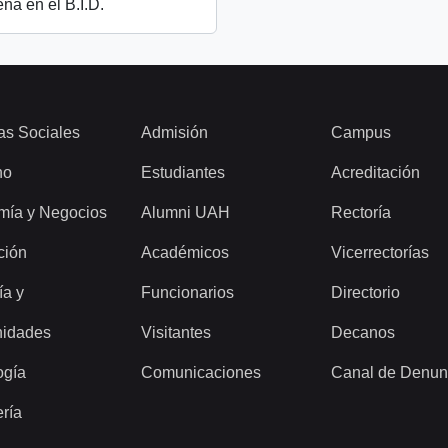
ena en el B.I.D.
as Sociales
Admisión
Campus
ho
Estudiantes
Acreditación
mía y Negocios
Alumni UAH
Rectoría
ción
Académicos
Vicerrectorías
ía y
Funcionarios
Directorio
idades
Visitantes
Decanos
ogía
Comunicaciones
Canal de Denun
ería