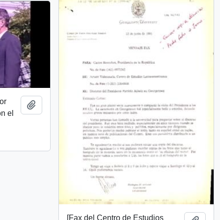
or
Añadir al portapapeles
n el
:
[Fax del Centro de Estudios