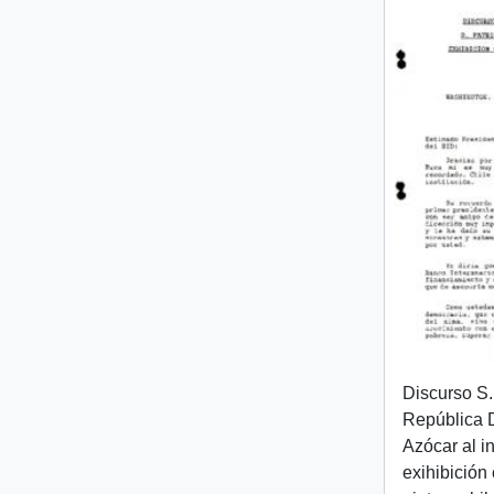
Discurso S.
República D
Azócar al i
exihibición