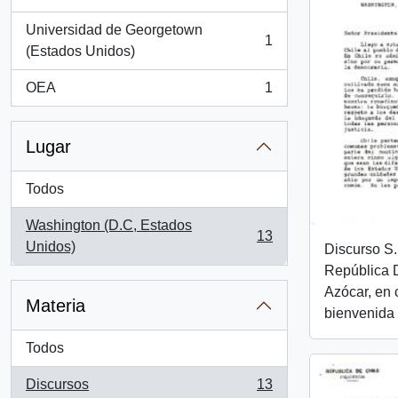
Universidad de Georgetown
1
, 1 resultados
(Estados Unidos)
OEA
1
, 1 resultados
Lugar
Todos
Washington (D.C, Estados
13
, 13 resultados
Unidos)
Discurso S.
República D
Azócar, en
Materia
bienvenida
Todos
Discursos
13
, 13 resultados