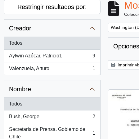
Mos
Restringir resultados por:
Colecc
Remove filter:
Creador
Washington (D
Todos
Opciones
Aylwin Azócar, Patricio1
9
, 9 resultados
Imprimir vi
Valenzuela, Arturo
1
, 1 resultados
Nombre
Todos
Bush, George
2
, 2 resultados
Secretaría de Prensa. Gobierno de
1
, 1 resultados
Chile