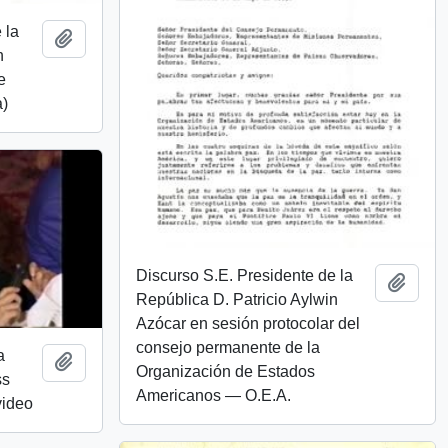
 la
Añadir al portapapeles
n
e
a)
Discurso S.E. Presidente de la
Añadi
República D. Patricio Aylwin
Azócar en sesión protocolar del
consejo permanente de la
a
Añadir al portapapeles
Organización de Estados
ss
Americanos — O.E.A.
video