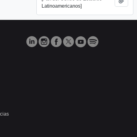
Añadi
Latinoamericanos]
cias