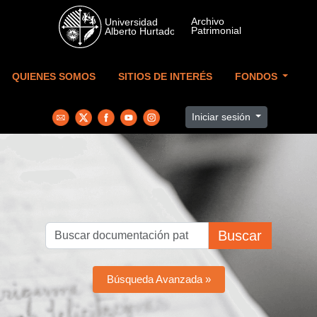
Skip to main content
QUIENES SOMOS
SITIOS DE INTERÉS
FONDOS
Iniciar sesión
Buscar
Búsqueda Avanzada »