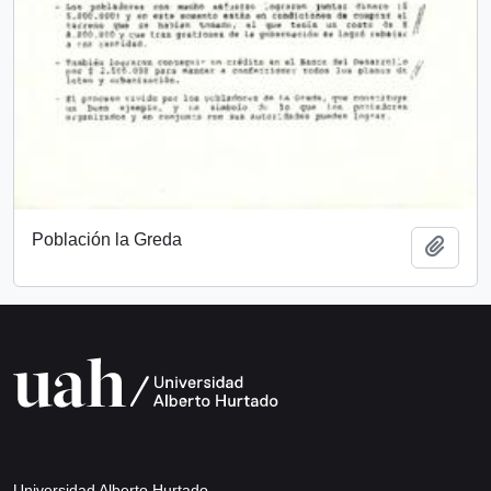
Población la Greda
Añadi
Universidad Alberto Hurtado