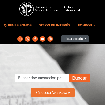
Skip to main content
QUIENES SOMOS
SITIOS DE INTERÉS
FONDOS
Iniciar sesión
Buscar
Búsqueda Avanzada »