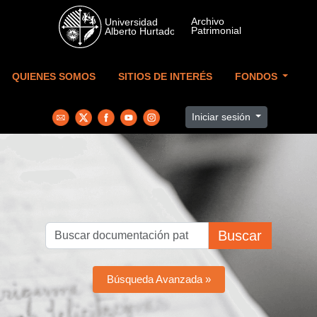
Skip to main content
QUIENES SOMOS
SITIOS DE INTERÉS
FONDOS
Iniciar sesión
Buscar
Búsqueda Avanzada »