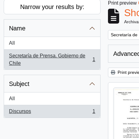
Print preview
Narrow your results by:
Sho
Archiva
Name
Remove filter:
Secretaría de
All
Advanced
Secretaría de Prensa. Gobierno de
1
, 1 results
Chile
Print previ
Subject
All
Discursos
1
, 1 results