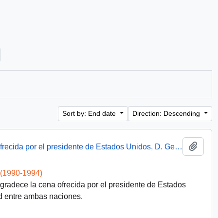
Sort by: End date
Direction: Descending
Add t
Discurso del presidente Aylwin en cena ofrecida por el presidente de Estados Unidos, D. George Bush
 (1990-1994)
agradece la cena ofrecida por el presidente de Estados
 entre ambas naciones.