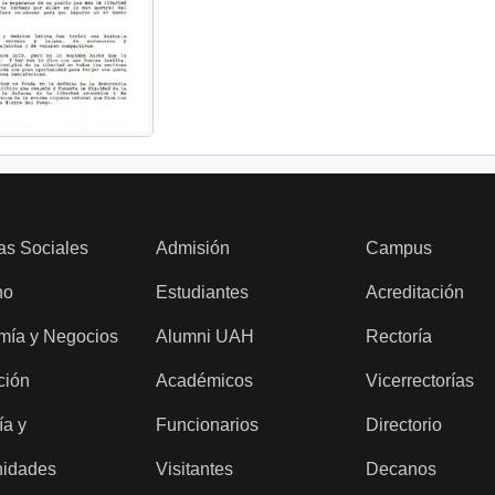
as Sociales
Admisión
Campus
ho
Estudiantes
Acreditación
mía y Negocios
Alumni UAH
Rectoría
ción
Académicos
Vicerrectorías
ía y
Funcionarios
Directorio
idades
Visitantes
Decanos