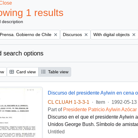
Close
wing 1 results
l description
Remove filter:
Remove filter:
 Prensa. Gobierno de Chile
Discursos
With digital objects
 search options
ew
Card view
Table view
CL CLUAH 1-3-3-1
·
Item
·
1992-05-13
Part of
Presidente Patricio Aylwin Azócar
Discurso en el que el presidente Aylwin 
Unidos George Bush. Símbolo de amistad
Untitled