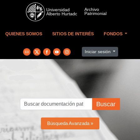
Skip to main content
QUIENES SOMOS
SITIOS DE INTERÉS
FONDOS
Iniciar sesión
Buscar
Búsqueda Avanzada »