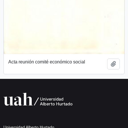
Acta reunión comité económico social
Añadi
Universidad Alberto Hurtado