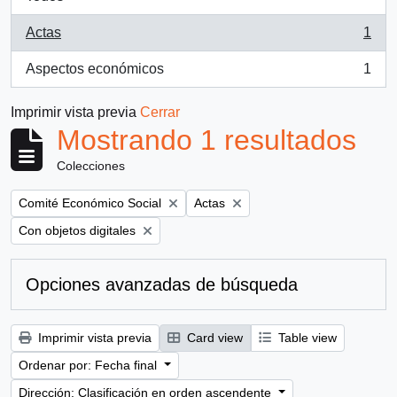
Actas
1
, 1 resultados
Aspectos económicos
1
, 1 resultados
Imprimir vista previa
Cerrar
Mostrando 1 resultados
Colecciones
Remove filter:
Remove filter:
Comité Económico Social
Actas
Remove filter:
Con objetos digitales
Opciones avanzadas de búsqueda
Imprimir vista previa
Card view
Table view
Ordenar por: Fecha final
Dirección: Clasificación en orden ascendente