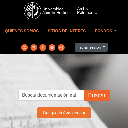
Skip to main content
QUIENES SOMOS
SITIOS DE INTERÉS
FONDOS
Iniciar sesión
Buscar
Búsqueda Avanzada »