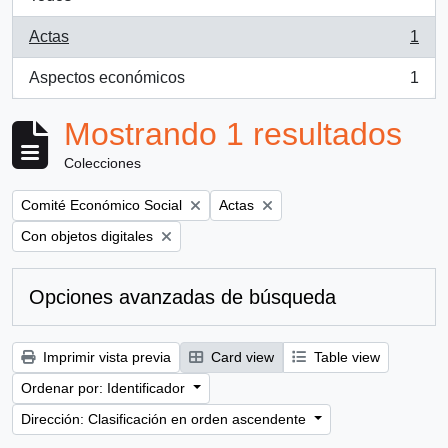
Actas
1
, 1 resultados
Aspectos económicos
1
, 1 resultados
Mostrando 1 resultados
Colecciones
Remove filter:
Remove filter:
Comité Económico Social
Actas
Remove filter:
Con objetos digitales
Opciones avanzadas de búsqueda
Imprimir vista previa
Card view
Table view
Ordenar por: Identificador
Dirección: Clasificación en orden ascendente