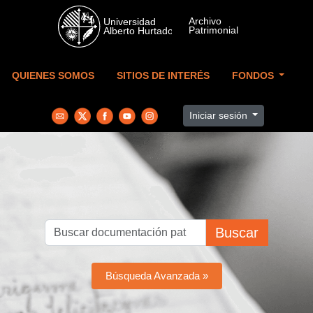
Skip to main content
QUIENES SOMOS
SITIOS DE INTERÉS
FONDOS
Iniciar sesión
Buscar
Búsqueda Avanzada »