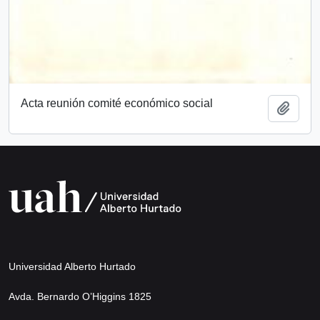
Acta reunión comité económico social
Añadi
Universidad Alberto Hurtado
Avda. Bernardo O’Higgins 1825