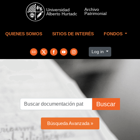
Skip to main content
QUIENES SOMOS
SITIOS DE INTERÉS
FONDOS
Log in
Buscar
Búsqueda Avanzada »