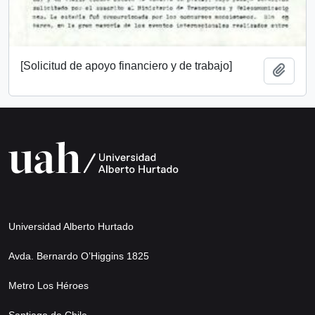
[Solicitud de apoyo financiero y de trabajo]
Add t
Universidad Alberto Hurtado
Avda. Bernardo O’Higgins 1825
Metro Los Héroes
Santiago de Chile