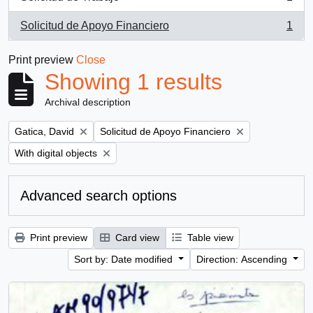
, 1 results
Solicitud de Apoyo Financiero
1
, 1 results
Print preview
Close
Showing 1 results
Archival description
Remove filter:
Remove filter:
Gatica, David
Solicitud de Apoyo Financiero
Remove filter:
With digital objects
Advanced search options
Print preview
Card view
Table view
Sort by: Date modified
Direction: Ascending