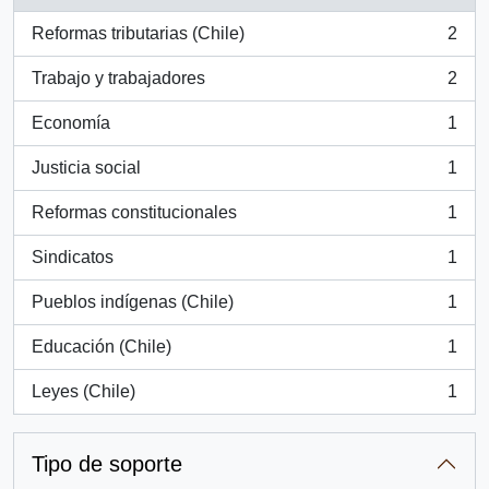
, 4 resultados
Reformas tributarias (Chile)
2
, 2 resultados
Trabajo y trabajadores
2
, 2 resultados
Economía
1
, 1 resultados
Justicia social
1
, 1 resultados
Reformas constitucionales
1
, 1 resultados
Sindicatos
1
, 1 resultados
Pueblos indígenas (Chile)
1
, 1 resultados
Educación (Chile)
1
, 1 resultados
Leyes (Chile)
1
, 1 resultados
Tipo de soporte