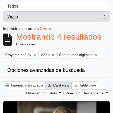
Todos
Video
4
, 4 resultados
Imprimir vista previa
Cerrar
Mostrando 4 resultados
Colecciones
Remove filter:
Remove filter:
Remove filter:
Proyecto de Ley
Video
Con objetos digitales
Opciones avanzadas de búsqueda
Imprimir vista previa
Card view
Table view
Ordenar por: Título
Dirección: Descendente