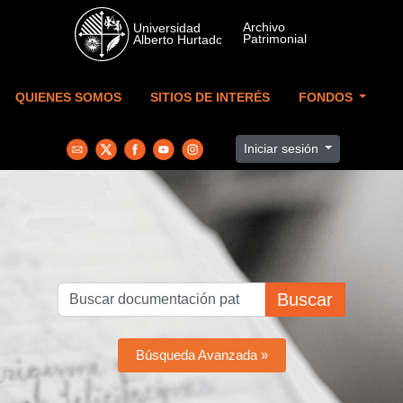
Skip to main content
QUIENES SOMOS
SITIOS DE INTERÉS
FONDOS
Iniciar sesión
Buscar
Búsqueda Avanzada »