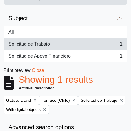
, 1 results
Subject
All
Solicitud de Trabajo
1
, 1 results
Solicitud de Apoyo Financiero
1
, 1 results
Print preview
Close
Showing 1 results
Archival description
Remove filter:
Remove filter:
Remove filter:
Gatica, David
Temuco (Chile)
Solicitud de Trabajo
Remove filter:
With digital objects
Advanced search options