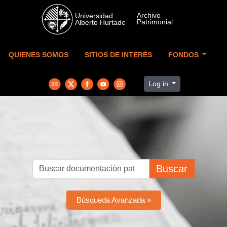
Skip to main content
QUIENES SOMOS
SITIOS DE INTERÉS
FONDOS
Log in
Buscar
Búsqueda Avanzada »