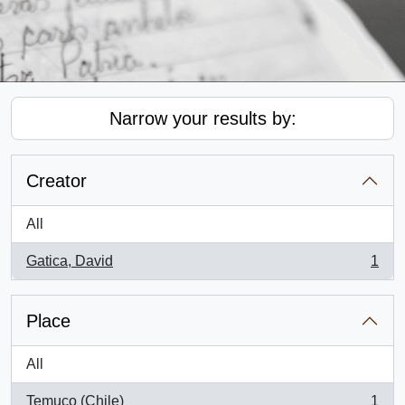
Narrow your results by:
Creator
All
Gatica, David
1
, 1 results
Place
All
Temuco (Chile)
1