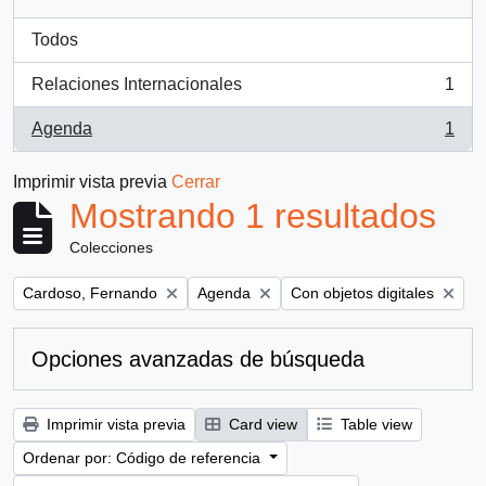
Todos
Relaciones Internacionales
1
, 1 resultados
Agenda
1
, 1 resultados
Imprimir vista previa
Cerrar
Mostrando 1 resultados
Colecciones
Remove filter:
Remove filter:
Remove filter:
Cardoso, Fernando
Agenda
Con objetos digitales
Opciones avanzadas de búsqueda
Imprimir vista previa
Card view
Table view
Ordenar por: Código de referencia