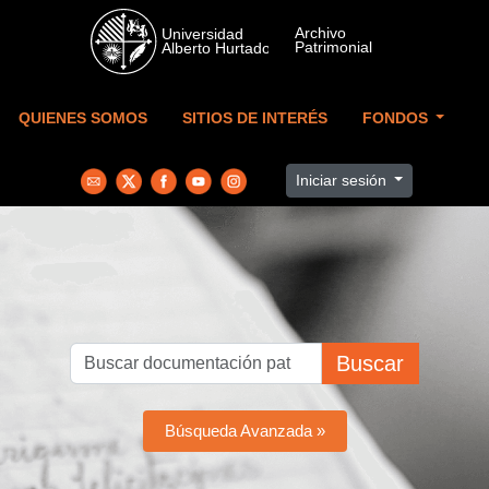
Skip to main content
QUIENES SOMOS
SITIOS DE INTERÉS
FONDOS
Iniciar sesión
Buscar
Búsqueda Avanzada »