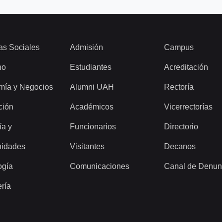
as Sociales
Admisión
Campus
ho
Estudiantes
Acreditación
mía y Negocios
Alumni UAH
Rectoría
ción
Académicos
Vicerrectorías
ía y
Funcionarios
Directorio
idades
Visitantes
Decanos
ogía
Comunicaciones
Canal de Denun
ería