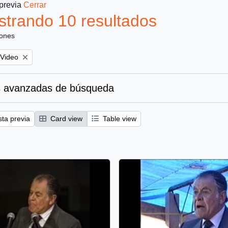
 previa
Cerrar
trando 10 resultados
iones
Remove filter:
Video
 avanzadas de búsqueda
sta previa
Card view
Table view