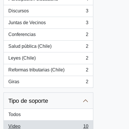
, 4 resultados
Discursos
3
, 3 resultados
Juntas de Vecinos
3
, 3 resultados
Conferencias
2
, 2 resultados
Salud pública (Chile)
2
, 2 resultados
Leyes (Chile)
2
, 2 resultados
Reformas tributarias (Chile)
2
, 2 resultados
Giras
2
, 2 resultados
Tipo de soporte
Todos
Video
10