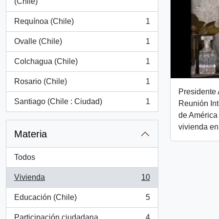
, 1 resultados
(Chile)
Requínoa (Chile)
1
, 1 resultados
Ovalle (Chile)
1
, 1 resultados
Colchagua (Chile)
1
, 1 resultados
Rosario (Chile)
1
, 1 resultados
Presidente 
Santiago (Chile : Ciudad)
1
Reunión Int
, 1 resultados
de América 
vivienda en
Materia
Todos
Vivienda
10
, 10 resultados
Educación (Chile)
5
, 5 resultados
Participación ciudadana
4