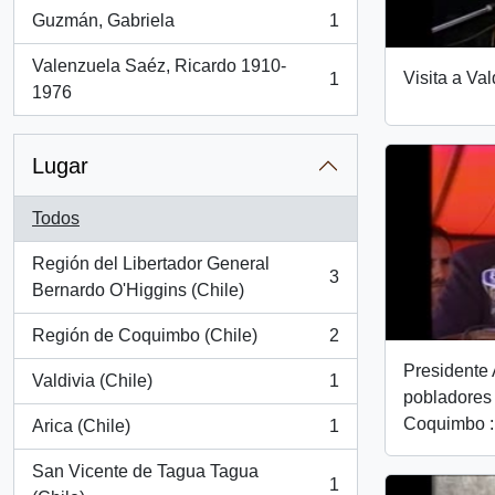
Guzmán, Gabriela
1
, 1 resultados
Valenzuela Saéz, Ricardo 1910-
Visita a Val
1
, 1 resultados
1976
Lugar
Todos
Región del Libertador General
3
, 3 resultados
Bernardo O'Higgins (Chile)
Región de Coquimbo (Chile)
2
, 2 resultados
Presidente 
Valdivia (Chile)
1
, 1 resultados
pobladores
Coquimbo :
Arica (Chile)
1
, 1 resultados
San Vicente de Tagua Tagua
1