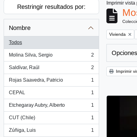
Imprimir vista
Restringir resultados por:
Mos
Colecc
Nombre
Remove filter:
Vivienda
Todos
Opciones
Molina Silva, Sergio
2
, 2 resultados
Saldívar, Raúl
2
, 2 resultados
Imprimir vi
Rojas Saavedra, Patricio
1
, 1 resultados
CEPAL
1
, 1 resultados
Etchegaray Aubry, Alberto
1
, 1 resultados
CUT (Chile)
1
, 1 resultados
Zúñiga, Luis
1
, 1 resultados