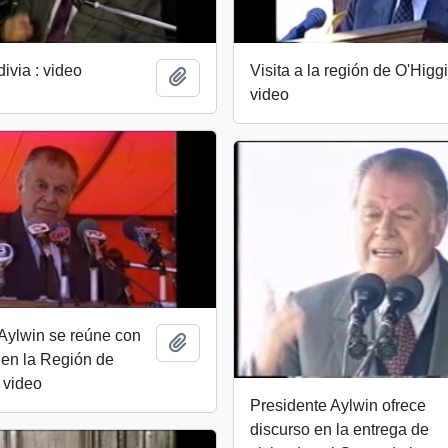
divia : video
Visita a la región de O'Higgi
Añadir al portapapeles
video
Aylwin se reúne con
Añadir al portapapeles
 en la Región de
 video
Presidente Aylwin ofrece
discurso en la entrega de