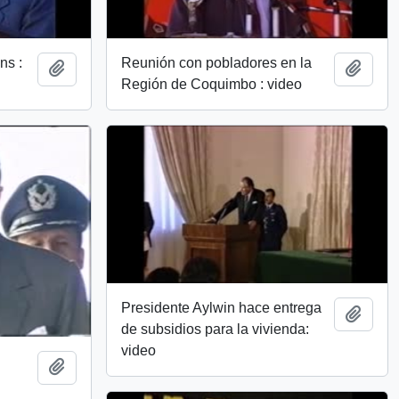
ns :
Reunión con pobladores en la
Añadir al portapapeles
Añadi
Región de Coquimbo : video
Presidente Aylwin hace entrega
Añadi
de subsidios para la vivienda:
video
Añadir al portapapeles