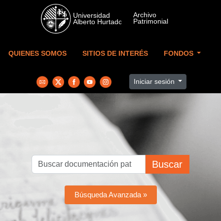
Skip to main content
QUIENES SOMOS
SITIOS DE INTERÉS
FONDOS
Iniciar sesión
Buscar
Búsqueda Avanzada »