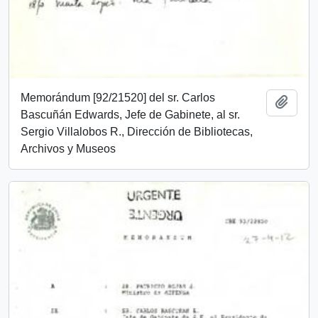
Memorándum [92/21520] del sr. Carlos
Añadi
Bascuñán Edwards, Jefe de Gabinete, al sr.
Sergio Villalobos R., Dirección de Bibliotecas,
Archivos y Museos