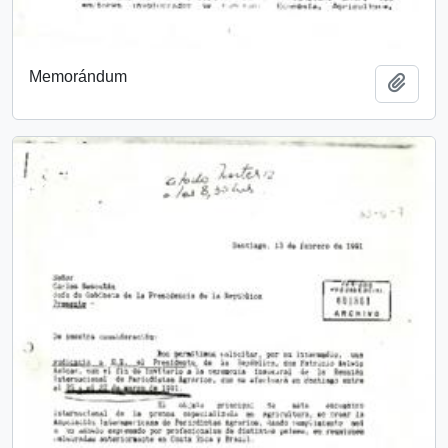
Memorándum
Añadi