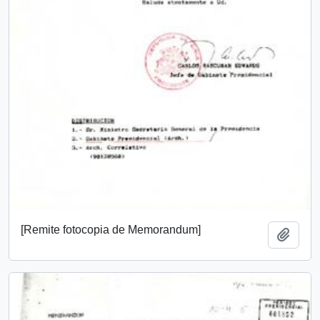
[Remite fotocopia de Memorandum]
Añadi