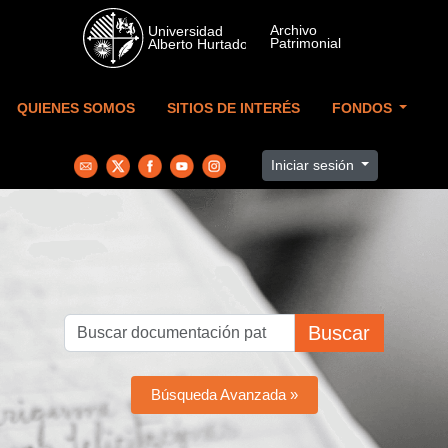
Skip to main content
QUIENES SOMOS
SITIOS DE INTERÉS
FONDOS
Iniciar sesión
Buscar
Búsqueda Avanzada »