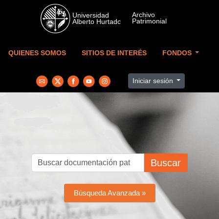
Skip to main content
QUIENES SOMOS
SITIOS DE INTERÉS
FONDOS
Iniciar sesión
Buscar
Búsqueda Avanzada »