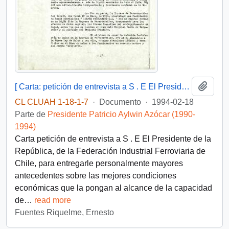
Añadi
[ Carta: petición de entrevista a S . E El Presidente de la República, de la Federación Industrial Ferroviaria de Chile ]
CL CLUAH 1-18-1-7
·
Documento
·
1994-02-18
Parte de
Presidente Patricio Aylwin Azócar (1990-
1994)
Carta petición de entrevista a S . E El Presidente de la
República, de la Federación Industrial Ferroviaria de
Chile, para entregarle personalmente mayores
antecedentes sobre las mejores condiciones
económicas que la pongan al alcance de la capacidad
de
…
read more
Fuentes Riquelme, Ernesto