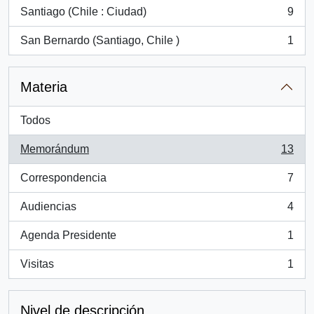
Santiago (Chile : Ciudad)
9
, 9 resultados
San Bernardo (Santiago, Chile )
1
, 1 resultados
Materia
Todos
Memorándum
13
, 13 resultados
Correspondencia
7
, 7 resultados
Audiencias
4
, 4 resultados
Agenda Presidente
1
, 1 resultados
Visitas
1
, 1 resultados
Nivel de descripción