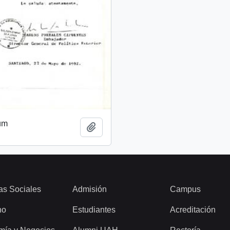
um
Añadir al portapapeles
as Sociales
Admisión
Campus
ho
Estudiantes
Acreditación