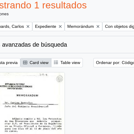
trando 1 resultados
iones
Remove filter:
Remove filter:
Remove filter:
ards, Carlos
Expediente
Memorándum
Con objetos dig
 avanzadas de búsqueda
sta previa
Card view
Table view
Ordenar por: Códig