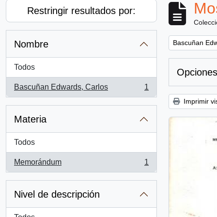
Mos
Restringir resultados por:
Colecc
Remove filter:
Nombre
Bascuñan Edw
Todos
Opciones
Bascuñan Edwards, Carlos
1
, 1 resultados
Imprimir vi
Materia
Todos
Memorándum
1
, 1 resultados
Nivel de descripción