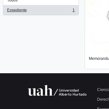
Todos
Expediente
1
, 1 resultados
Memorand
Cienci
Derec