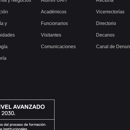
mía y Negocios
Alumni UAH
Rectoría
ción
Académicos
Vicerrectorías
ía y
Funcionarios
Directorio
idades
Visitantes
Decanos
ogía
Comunicaciones
Canal de Denun
ería