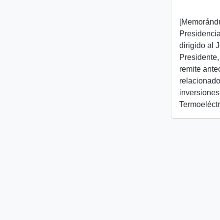
[Memorándu
Presidencial
dirigido al
Presidente,
remite ant
relacionado
inversiones
Termoeléctr