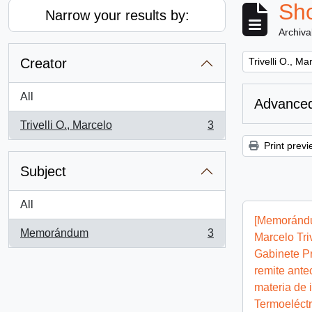
Sho
Narrow your results by:
Archiva
Remove filter:
Creator
Trivelli O., Ma
All
Advanced
Trivelli O., Marcelo
3
, 3 results
Print previ
Subject
All
[Memorándu
Memorándum
3
Marcelo Triv
, 3 results
Gabinete Pr
remite ante
materia de 
Termoeléctr