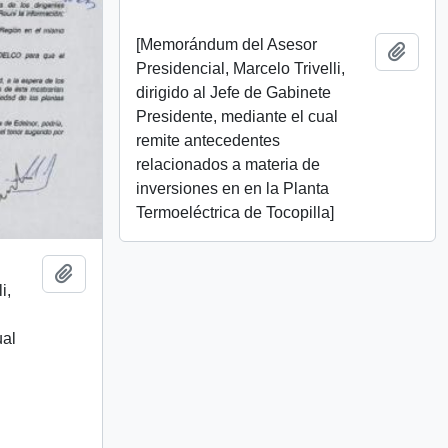
[Memorándum del Asesor
Add t
Presidencial, Marcelo Trivelli,
dirigido al Jefe de Gabinete
Presidente, mediante el cual
remite antecedentes
relacionados a materia de
inversiones en en la Planta
Termoeléctrica de Tocopilla]
Add to clipboard
i,
ual
]