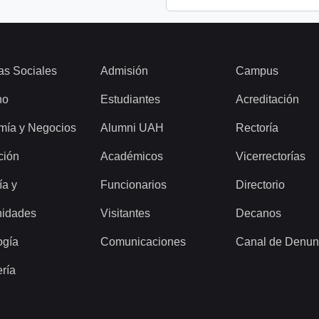
as Sociales
Admisión
Campus
ho
Estudiantes
Acreditación
mía y Negocios
Alumni UAH
Rectoría
ción
Académicos
Vicerrectorías
ía y
Funcionarios
Directorio
idades
Visitantes
Decanos
ogía
Comunicaciones
Canal de Denun
ería