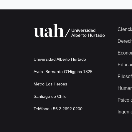
Cienci
Derec
Econo
Universidad Alberto Hurtado
Educa
Avda. Bernardo O’Higgins 1825
Filosof
Metro Los Héroes
Human
Santiago de Chile
Psicol
Teléfono +56 2 2692 0200
Ingeni