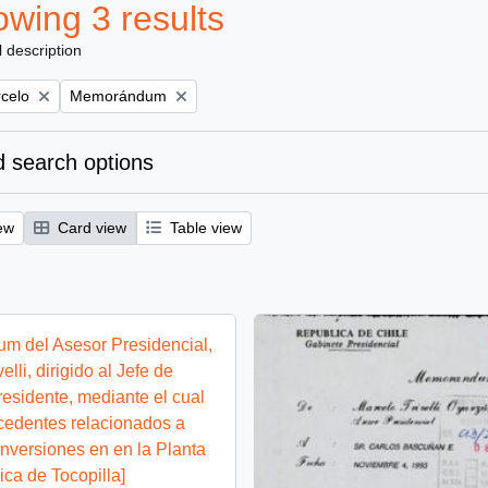
wing 3 results
l description
Remove filter:
rcelo
Memorándum
 search options
ew
Card view
Table view
m del Asesor Presidencial,
elli, dirigido al Jefe de
esidente, mediante el cual
cedentes relacionados a
inversiones en en la Planta
ica de Tocopilla]